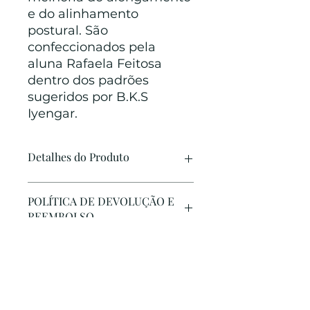
e do alinhamento
postural. São
confeccionados pela
aluna Rafaela Feitosa
dentro dos padrões
sugeridos por B.K.S
Iyengar.
Detalhes do Produto
Tamanho: 2,20m de comprimento
POLÍTICA DE DEVOLUÇÃO E
Material: cadarço em algodão e
REEMBOLSO
anel metálico
Use este espaço para informar
INFORMAÇÕES DE ENVIO
seus clientes sobre o que fazer
caso estejam insatisfeitos com a
compra. Ter uma política de
Use este espaço para adicionar
reembolso ou de devolução é
mais informações sobre seus